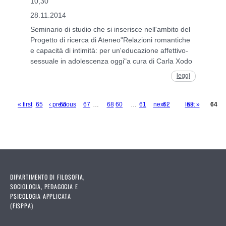
10,30
28.11.2014
Seminario di studio che si inserisce nell'ambito del
Progetto di ricerca di Ateneo"Relazioni romantiche
e capacità di intimità: per un'educazione affettivo-
sessuale in adolescenza oggi"a cura di Carla Xodo
leggi
« first
65
‹ previous
66
67
…
68
60
…
61
next ›
62
last »
63
64
Pages
DIPARTIMENTO DI FILOSOFIA,
SOCIOLOGIA, PEDAGOGIA E
PSICOLOGIA APPLICATA
(FISPPA)