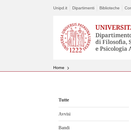
Unipd.it
Dipartimenti
Biblioteche
Con
Home
Vai
al
contenuto
Tutte
Avvisi
Bandi