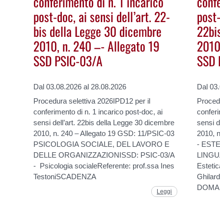
conferimento di n. 1 incarico
confe
post-doc, ai sensi dell’art. 22-
post-
bis della Legge 30 dicembre
22bi
2010, n. 240 –- Allegato 19
2010,
SSD PSIC-03/A
SSD 
Dal 03.08.2026 al 28.08.2026
Dal 03
Procedura selettiva 2026IPD12 per il
Procedu
conferimento di n. 1 incarico post-doc, ai
conferi
sensi dell’art. 22bis della Legge 30 dicembre
sensi d
2010, n. 240 – Allegato 19 GSD: 11/PSIC-03
2010, 
PSICOLOGIA SOCIALE, DEL LAVORO E
- EST
DELLE ORGANIZZAZIONISSD: PSIC-03/A
LINGU
- Psicologia socialeReferente: prof.ssa Ines
Estetic
TestoniSCADENZA
Ghila
DOMAN
Leggi