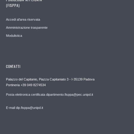
(FISPPA)
Accedi al'area riservata
Amministrazione trasparente
Modulistica
CONTATTI
Palazzo del Capitanio, Piazza Capitaniato 3 - I-35139 Padova
Portineria +39 049 8274534
Posta elettronica certificata dipartimento.fisppa@pec.unipd.it
E-mail dip.fisppa@unipd.it