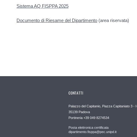
Sistema AQ FISPPA 2025
Documento di Riesame del Dipartimento
(area riservata)
CONTATTI
Palazzo del Capitanio, Piazza Capitaniato 3 - I
35139 Padova
Portineria +39 049 8274534
Posta elettronica certificata
dipartimento.fisppa@pec.unipd.it