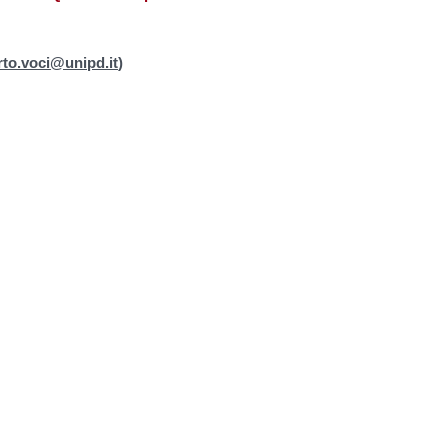
rto.voci@unipd.it
)