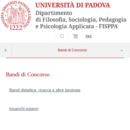
SEARCH
ENG
Bandi di Concorso
Skip
Didattica, ricerca e altre tipologie
Apri menu
to
Bandi di Concorso
content
Incarichi esterni
Bandi didattica, ricerca e altre tipologie
Reclutamento personale docente
Incarichi esterni