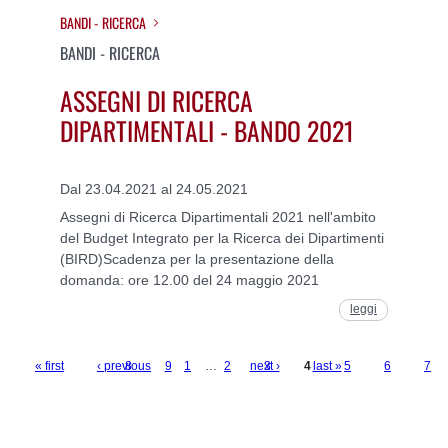
BANDI - RICERCA
BANDI - RICERCA
ASSEGNI DI RICERCA
DIPARTIMENTALI - BANDO 2021
Dal 23.04.2021 al 24.05.2021
Assegni di Ricerca Dipartimentali 2021 nell'ambito
del Budget Integrato per la Ricerca dei Dipartimenti
(BIRD)Scadenza per la presentazione della
domanda: ore 12.00 del 24 maggio 2021
leggi
« first
‹ previous
8
9
1
…
2
next ›
3
4
last »
5
6
7
Pages