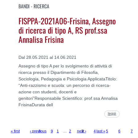
BANDI - RICERCA
FISPPA-2021A06-Frisina, Assegno
di ricerca di tipo A, RS prof.ssa
Annalisa Frisina
Dal 28.05.2021 al 14.06.2021
Assegno di tipo A per lo svolgimento di attività di
ricerca presso il Dipartimento di Filosofia,
Sociologia, Pedagogia e Psicologia ApplicataTitolo:
“Anti-razzismo e scuola: un percorso di ricerca-
azione con studenti, docenti e
genitori”Responsabile Scientifico: prof.ssa Annalisa
FrisinaDurata dell
leggi
« first
‹ previous
8
9
1
…
2
next ›
3
4
last »
5
6
7