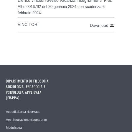
Elenco vincitori avviso vacanza insegnamenti
Prot.
Albo 0016792 del 30 gennaio 2024 con scadenza 6
febbraio 2024
VINCITORI
Download
DIPARTIMENTO DI FILOSOFIA,
SOCIOLOGIA, PEDAGOGIA E
PSICOLOGIA APPLICATA
(FISPPA)
Accedi al'area riservata
Amministrazione trasparente
Modulistica