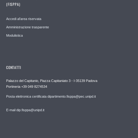
(FISPPA)
Accedi al'area riservata
Amministrazione trasparente
Modulistica
CONTATTI
Palazzo del Capitanio, Piazza Capitaniato 3 - I-35139 Padova
Portineria +39 049 8274534
Posta elettronica certificata dipartimento.fisppa@pec.unipd.it
E-mail dip.fisppa@unipd.it