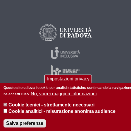
Impostazioni privacy
Questo sito utilizza i cookie per analisi statistiche: continuando la navigazion
No, vorrei maggiori informazioni
ne accetti l'uso.
© 2026 Università di Padova - Tutti i diritti riservati
P.I. 00742430283 C.F. 80006480281
Cookie tecnici - strettamente necessari
Cookie analitici - misurazione anonima audience
Informazioni su questo sito
Privacy policy
Salva preferenze