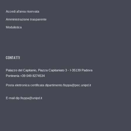
Accedi al'area riservata
Amministrazione trasparente
Modulistica
CONTATTI
Palazzo del Capitanio, Piazza Capitaniato 3 - I-35139 Padova
Portineria +39 049 8274534
Posta elettronica certificata dipartimento.fisppa@pec.unipd.it
E-mail dip.fisppa@unipd.it