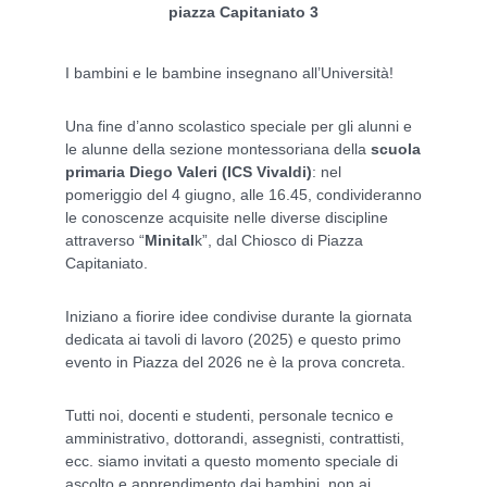
piazza Capitaniato 3
I bambini e le bambine insegnano all’Università!
Una fine d’anno scolastico speciale per gli alunni e
le alunne della sezione montessoriana della
scuola
primaria Diego Valeri (ICS Vivaldi)
: nel
pomeriggio del 4 giugno, alle 16.45, condivideranno
le conoscenze acquisite nelle diverse discipline
attraverso “
Minital
k”, dal Chiosco di Piazza
Capitaniato.
Iniziano a fiorire idee condivise durante la giornata
dedicata ai tavoli di lavoro (2025) e questo primo
evento in Piazza del 2026 ne è la prova concreta.
Tutti noi, docenti e studenti, personale tecnico e
amministrativo, dottorandi, assegnisti, contrattisti,
ecc. siamo invitati a questo momento speciale di
ascolto e apprendimento dai bambini, non ai