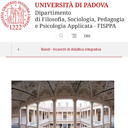
ENG
SEARCH
Bandi - Incarichi di didattica integrativa
Vai
al
contenuto