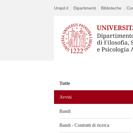
Unipd.it
Dipartimenti
Biblioteche
Con
Vai
al
contenuto
Tutte
Avvisi
Bandi
Bandi - Contratti di ricerca