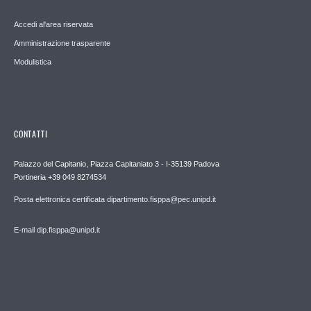
Accedi al'area riservata
Amministrazione trasparente
Modulistica
CONTATTI
Palazzo del Capitanio, Piazza Capitaniato 3 - I-35139 Padova
Portineria +39 049 8274534
Posta elettronica certificata dipartimento.fisppa@pec.unipd.it
E-mail dip.fisppa@unipd.it