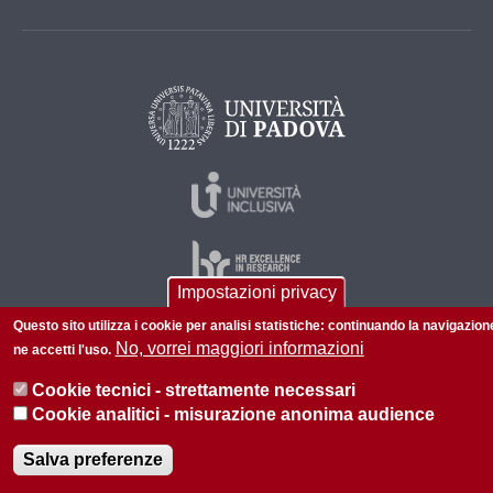
Impostazioni privacy
Questo sito utilizza i cookie per analisi statistiche: continuando la navigazion
No, vorrei maggiori informazioni
ne accetti l'uso.
© 2026 Università di Padova - Tutti i diritti riservati
P.I. 00742430283 C.F. 80006480281
Cookie tecnici - strettamente necessari
Cookie analitici - misurazione anonima audience
Informazioni su questo sito
Privacy policy
Salva preferenze