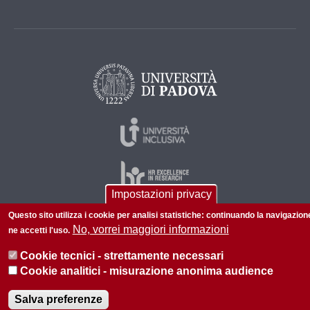
Impostazioni privacy
Questo sito utilizza i cookie per analisi statistiche: continuando la navigazion
No, vorrei maggiori informazioni
ne accetti l'uso.
© 2026 Università di Padova - Tutti i diritti riservati
P.I. 00742430283 C.F. 80006480281
Cookie tecnici - strettamente necessari
Cookie analitici - misurazione anonima audience
Informazioni su questo sito
Privacy policy
Salva preferenze