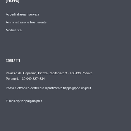
(FISPPA)
Accedi al'area riservata
Amministrazione trasparente
Modulistica
CONTATTI
Palazzo del Capitanio, Piazza Capitaniato 3 - I-35139 Padova
Portineria +39 049 8274534
Posta elettronica certificata dipartimento.fisppa@pec.unipd.it
E-mail dip.fisppa@unipd.it