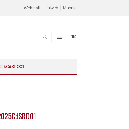
Webmail
Uniweb
Moodle
ENG
SEARCH
. 2025CdSRO01
. 2025CdSRO01