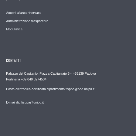
Accedi al'area riservata
Amministrazione trasparente
Modulistica
CONTATTI
Palazzo del Capitanio, Piazza Capitaniato 3 - I-35139 Padova
Portineria +39 049 8274534
Posta elettronica certificata dipartimento.fisppa@pec.unipd.it
E-mail dip.fisppa@unipd.it