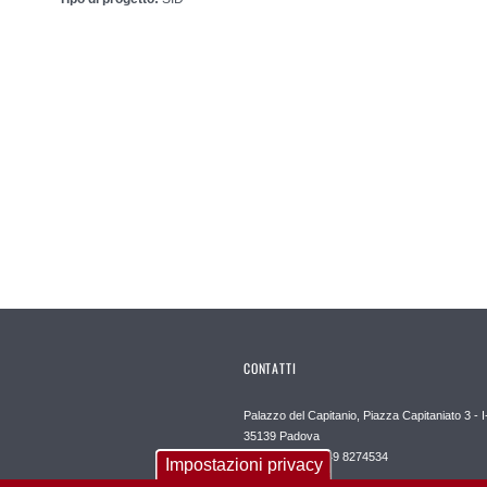
CONTATTI
Palazzo del Capitanio, Piazza Capitaniato 3 - I
35139 Padova
Portineria +39 049 8274534
Impostazioni privacy