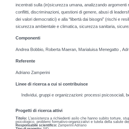
incentrati sulla (in)sicurezza umana, analizzando argomenti rel
conflitti, discriminazioni, questioni di genere, abusi di leaders
dei valori democratici) e alla “libertà dai bisogni” (rischi e r
sicurezza ambientale e climatica, sicurezza sanitaria, sicur
Componenti
Andrea Bobbio, Roberta Maeran, Marialuisa Menegatto ,
Adr
Referente
Adriano Zamperini
Linee di ricerca a cui si contribuisce
Individui, gruppi e organizzazioni: processi psicosociali, 
Progetti di ricerca attivi
Titolo:
L'assistenza a richiedenti asilo che hanno subito torture, stup
psicologico, problemi formativo-organizzativi e tutela della salute de
Responsabile scientifico:
Zamperini Adriano
Tipo di progetto:
SID