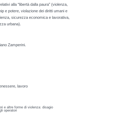
ativi alla “libertà dalla paura” (violenza,
hip e potere, violazione dei diritti umani e
esilienza, sicurezza economica e lavorativa,
ezza urbana).
iano Zamperini.
benessere, lavoro
ri e altre forme di violenza: disagio
gli operatori