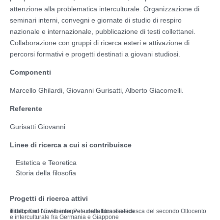
attenzione alla problematica interculturale. Organizzazione di
seminari interni, convegni e giornate di studio di respiro
nazionale e internazionale, pubblicazione di testi collettanei.
Collaborazione con gruppi di ricerca esteri e attivazione di
percorsi formativi e progetti destinati a giovani studiosi.
Componenti
Marcello Ghilardi, Giovanni Gurisatti, Alberto Giacomelli.
Referente
Gurisatti Giovanni
Linee di ricerca a cui si contribuisce
Estetica e Teoretica
Storia della filosofia
Progetti di ricerca attivi
Titolo:
Karl Löwith interprete della filosofia tedesca del secondo Ottocento e del primo Novecento. Per una lettura estetica
e interculturale fra Germania e Giappone