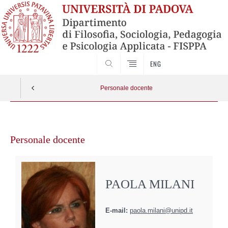
SEARCH
ENG
Personale docente
Vai
al
Personale docente
contenuto
PAOLA MILANI
E-mail:
paola.milani@unipd.it