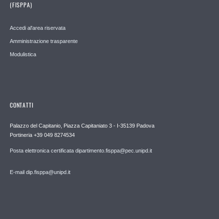
(FISPPA)
Accedi al'area riservata
Amministrazione trasparente
Modulistica
CONTATTI
Palazzo del Capitanio, Piazza Capitaniato 3 - I-35139 Padova
Portineria +39 049 8274534
Posta elettronica certificata dipartimento.fisppa@pec.unipd.it
E-mail dip.fisppa@unipd.it