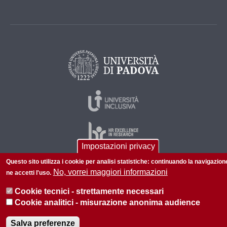
Impostazioni privacy
Questo sito utilizza i cookie per analisi statistiche: continuando la navigazion
No, vorrei maggiori informazioni
ne accetti l'uso.
© 2026 Università di Padova - Tutti i diritti riservati
P.I. 00742430283 C.F. 80006480281
Cookie tecnici - strettamente necessari
Cookie analitici - misurazione anonima audience
Informazioni su questo sito
Privacy policy
Salva preferenze