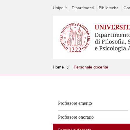
Unipd.it
Dipartimenti
Biblioteche
Con
Home
Personale docente
Vai
al
contenuto
Professore emerito
Professore onorario