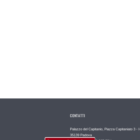
CONTATTI
Palazzo del Capitanio, Piazza Capitaniato 3 - I
35139 Padova